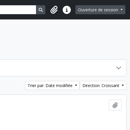
Search in browse page
Ouverture de session
Liens rapides
Trier par: Date modifiée
Direction: Croissant
Ajout