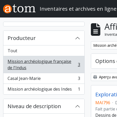
Skip to main content
Inventaires et archives en ligne
Aff
Inventa
Producteur
Remove filter:
Mission arché
Tout
Options 
Mission archéologique française
3
, 3 résultats
de l'Indus
Aperçu ava
Casal Jean-Marie
3
, 3 résultats
Mission archéologique des Indes
1
, 1 résultats
Explorat
MAI796
·
Niveau de description
Fait partie
Dessins de 