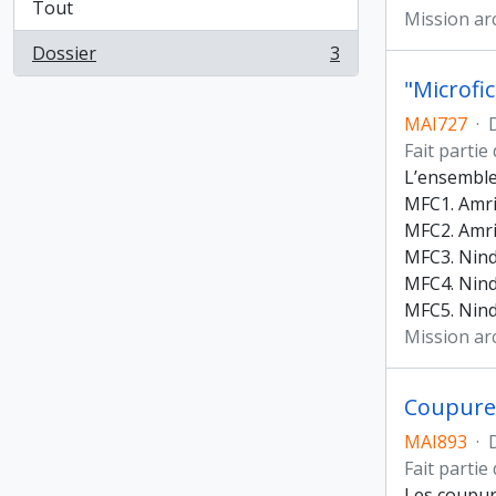
Tout
Mission ar
Dossier
3
, 3 résultats
"Microfi
MAI727
·
Fait partie
L’ensembl
MFC1. Amri,
MFC2. Amri
MFC3. Nindo
MFC4. Nind
MFC5. Nind
Mission ar
Coupure
MAI893
·
Fait partie
Les coupur