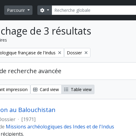
Rechercher
Search options
Parcourir
ichage de 3 résultats
ires
Remove filter:
ologique française de l'Indus
Dossier
de recherche avancée
nt impression
Card view
Table view
ion au Balouchistan
Dossier
·
[1971]
 de
Missions archéologiques des Indes et de l'Indus
récipients.