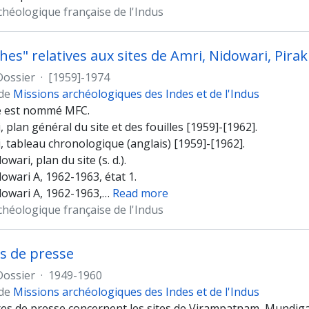
chéologique française de l'Indus
ches" relatives aux sites de Amri, Nidowari, Pira
Dossier
·
[1959]-1974
 de
Missions archéologiques des Indes et de l'Indus
e est nommé MFC.
 plan général du site et des fouilles [1959]-[1962].
, tableau chronologique (anglais) [1959]-[1962].
wari, plan du site (s. d.).
owari A, 1962-1963, état 1.
owari A, 1962-1963,
…
Read more
chéologique française de l'Indus
s de presse
Dossier
·
1949-1960
 de
Missions archéologiques des Indes et de l'Indus
es de presse concernent les sites de Virampatnam, Mundigak,