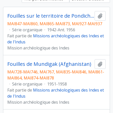
Fouilles sur le territoire de Pondichery (Inde)
Ajout
MAI847-MAI860, MAI865-MAI873, MAI927-MAI937
·
Série organique
·
1942-Ant. 1956
Fait partie de
Missions archéologiques des Indes et
de l'Indus
Mission archéologique des Indes
Fouilles de Mundigak (Afghanistan)
Ajout
MAI728-MAI746, MAI767, MAI835-MAI846, MAI861-
MAI864, MAI874-MAI878
·
Série organique
·
1951-1958
Fait partie de
Missions archéologiques des Indes et
de l'Indus
Mission archéologique des Indes