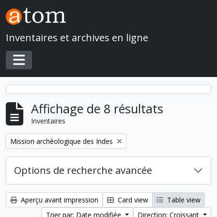
Skip to main content
Inventaires et archives en ligne
Toggle navigation
Affichage de 8 résultats
Inventaires
Remove filter:
Mission archéologique des Indes
Options de recherche avancée
Aperçu avant impression
Card view
Table view
Trier par: Date modifiée
Direction: Croissant