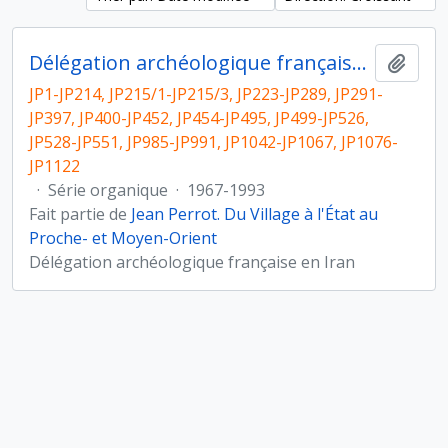
Délégation archéologique française en Iran
Ajout
JP1-JP214, JP215/1-JP215/3, JP223-JP289, JP291-
JP397, JP400-JP452, JP454-JP495, JP499-JP526,
JP528-JP551, JP985-JP991, JP1042-JP1067, JP1076-
JP1122
·
Série organique
·
1967-1993
Fait partie de
Jean Perrot. Du Village à l'État au
Proche- et Moyen-Orient
Délégation archéologique française en Iran