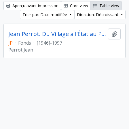
Aperçu avant impression
Card view
Table view
Trier par: Date modifiée
Direction: Décroissant
Jean Perrot. Du Village à l'État au Proche- et Moyen-Orient
Ajout
JP
·
Fonds
·
[1946]-1997
Perrot Jean