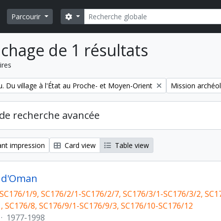
Rechercher
Search options
Parcourir
ichage de 1 résultats
ires
Remove filter:
. Du village à l'État au Proche- et Moyen-Orient
Mission archéol
de recherche avancée
nt impression
Card view
Table view
t d'Oman
SC176/1/9, SC176/2/1-SC176/2/7, SC176/3/1-SC176/3/2, SC1
, SC176/8, SC176/9/1-SC176/9/3, SC176/10-SC176/12
·
1977-1998