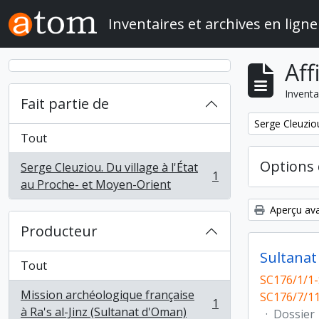
Skip to main content
Inventaires et archives en ligne
Aff
Inventa
Fait partie de
Remove filter:
Serge Cleuziou
Tout
Options 
Serge Cleuziou. Du village à l'État
1
, 1 résultats
au Proche- et Moyen-Orient
Aperçu ava
Producteur
Sultana
Tout
SC176/1/1-
Mission archéologique française
SC176/7/11
1
, 1 résultats
à Ra's al-Jinz (Sultanat d'Oman)
·
Dossier