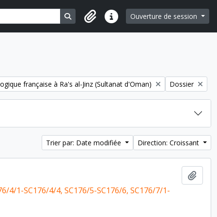
Search in browse page
Ouverture de session
Liens rapides
Remove filter:
ogique française à Ra's al-Jinz (Sultanat d'Oman)
Dossier
Trier par: Date modifiée
Direction: Croissant
Ajout
76/4/1-SC176/4/4, SC176/5-SC176/6, SC176/7/1-