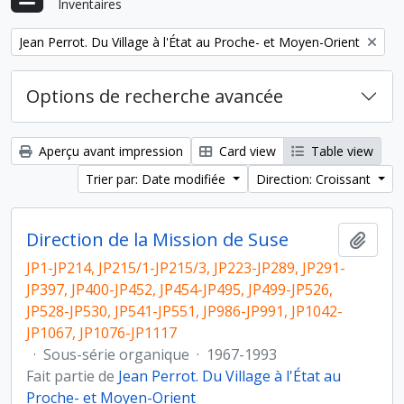
Inventaires
Remove filter:
Jean Perrot. Du Village à l'État au Proche- et Moyen-Orient
Options de recherche avancée
Aperçu avant impression
Card view
Table view
Trier par: Date modifiée
Direction: Croissant
Direction de la Mission de Suse
Ajout
JP1-JP214, JP215/1-JP215/3, JP223-JP289, JP291-
JP397, JP400-JP452, JP454-JP495, JP499-JP526,
JP528-JP530, JP541-JP551, JP986-JP991, JP1042-
JP1067, JP1076-JP1117
·
Sous-série organique
·
1967-1993
Fait partie de
Jean Perrot. Du Village à l'État au
Proche- et Moyen-Orient