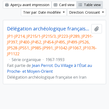
Aperçu avant impression
Card view
Table view
Trier par: Date modifiée
Direction: Croissant
Délégation archéologique française en Iran
Ajout
JP1-JP214, JP215/1-JP215/3, JP223-JP289, JP291-
JP397, JP400-JP452, JP454-JP495, JP499-JP526,
JP528-JP551, JP985-JP991, JP1042-JP1067, JP1076-
JP1122
·
Série organique
·
1967-1993
Fait partie de
Jean Perrot. Du Village à l'État au
Proche- et Moyen-Orient
Délégation archéologique française en Iran