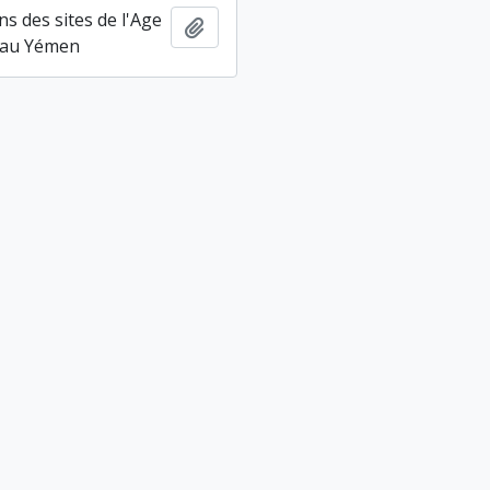
s des sites de l'Age
Ajouter au presse-papier
 au Yémen