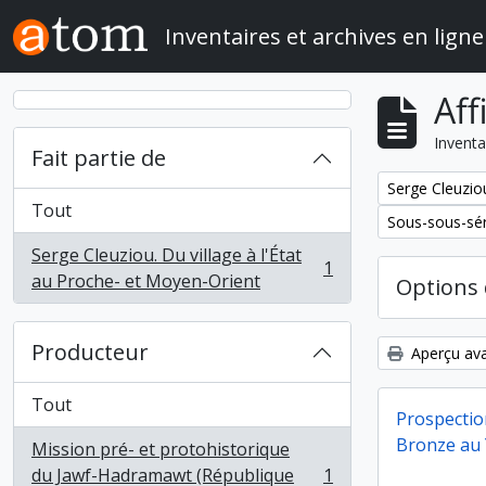
Skip to main content
Inventaires et archives en ligne
Aff
Inventa
Fait partie de
Remove filter:
Serge Cleuziou
Tout
Remove filter:
Sous-sous-sér
Serge Cleuziou. Du village à l'État
1
, 1 résultats
au Proche- et Moyen-Orient
Options 
Producteur
Aperçu ava
Tout
Prospection
Bronze au
Mission pré- et protohistorique
du Jawf-Hadramawt (République
1