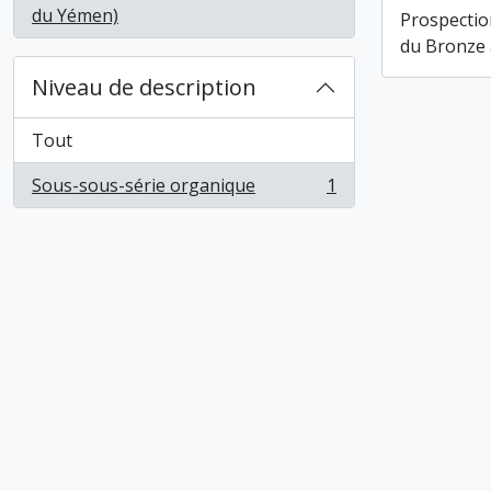
, 1 résultats
du Yémen)
Prospection
du Bronze
Niveau de description
Tout
Sous-sous-série organique
1
, 1 résultats