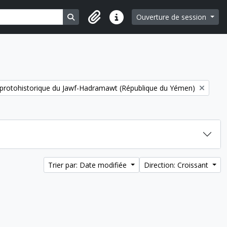
Search in browse page
Ouverture de session
Liens rapides
t protohistorique du Jawf-Hadramawt (République du Yémen)
Trier par: Date modifiée
Direction: Croissant