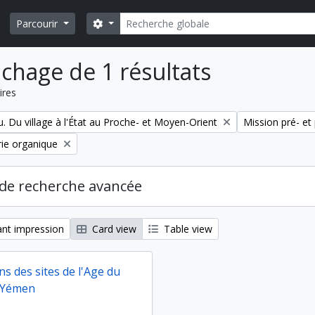
Rechercher
Search options
Parcourir
ichage de 1 résultats
ires
Remove filter:
. Du village à l'État au Proche- et Moyen-Orient
Mission pré- e
ie organique
de recherche avancée
nt impression
Card view
Table view
s des sites de l'Age du
 Yémen