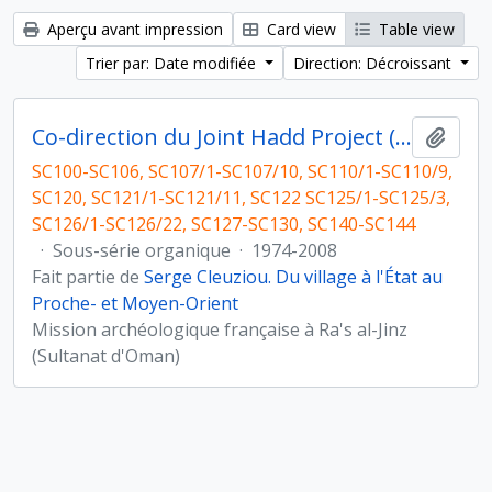
Aperçu avant impression
Card view
Table view
Trier par: Date modifiée
Direction: Décroissant
Co-direction du Joint Hadd Project (JHP), Sultanat d'Oman
Ajout
SC100-SC106, SC107/1-SC107/10, SC110/1-SC110/9,
SC120, SC121/1-SC121/11, SC122 SC125/1-SC125/3,
SC126/1-SC126/22, SC127-SC130, SC140-SC144
·
Sous-série organique
·
1974-2008
Fait partie de
Serge Cleuziou. Du village à l'État au
Proche- et Moyen-Orient
Mission archéologique française à Ra's al-Jinz
(Sultanat d'Oman)