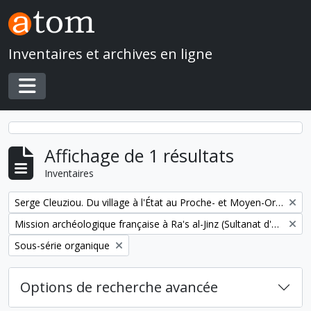
Skip to main content
Inventaires et archives en ligne
Toggle navigation
Affichage de 1 résultats
Inventaires
Remove filter:
Serge Cleuziou. Du village à l'État au Proche- et Moyen-Orient
Remove filter:
Mission archéologique française à Ra's al-Jinz (Sultanat d'Oman)
Remove filter:
Sous-série organique
Options de recherche avancée