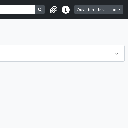
Search in browse page
Ouverture de session
Liens rapides