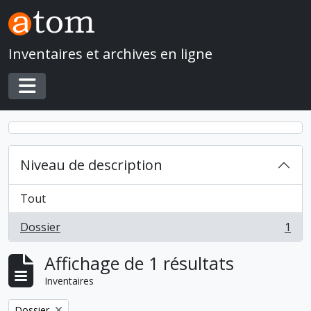
Skip to main content
Inventaires et archives en ligne
Toggle navigation
Niveau de description
Tout
Dossier
1
, 1 résultats
Affichage de 1 résultats
Inventaires
Remove filter:
Dossier