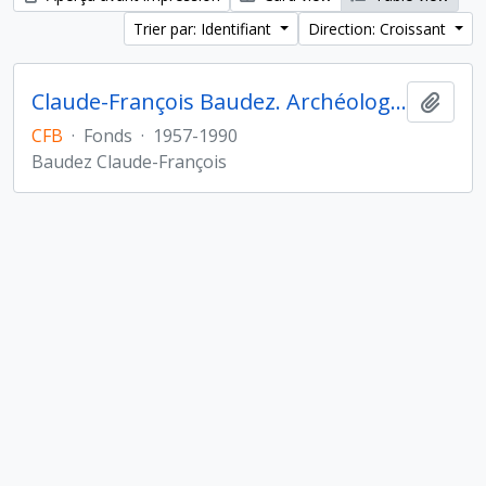
Trier par: Identifiant
Direction: Croissant
Claude-François Baudez. Archéologie des Amériques
Ajout
CFB
·
Fonds
·
1957-1990
Baudez Claude-François