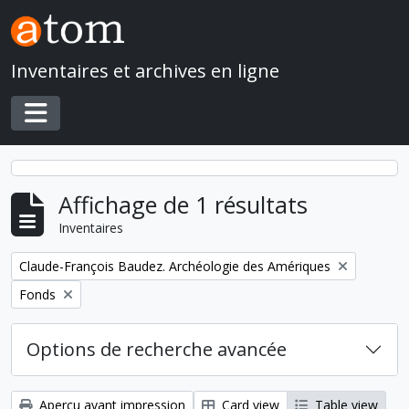
Skip to main content
Inventaires et archives en ligne
Toggle navigation
Affichage de 1 résultats
Inventaires
Remove filter:
Claude-François Baudez. Archéologie des Amériques
Remove filter:
Fonds
Options de recherche avancée
Aperçu avant impression
Card view
Table view