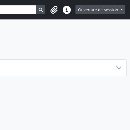
Search in browse page
Ouverture de session
Liens rapides