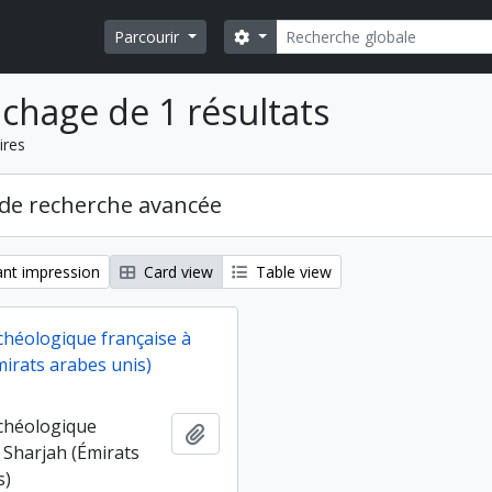
Rechercher
Search options
Parcourir
ichage de 1 résultats
ires
de recherche avancée
nt impression
Card view
Table view
chéologique française à
mirats arabes unis)
chéologique
Ajouter au presse-papier
 Sharjah (Émirats
s)