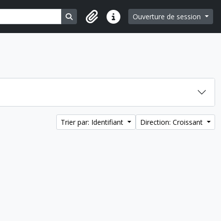
Search in browse page
Ouverture de session
Liens rapides
Trier par: Identifiant
Direction: Croissant