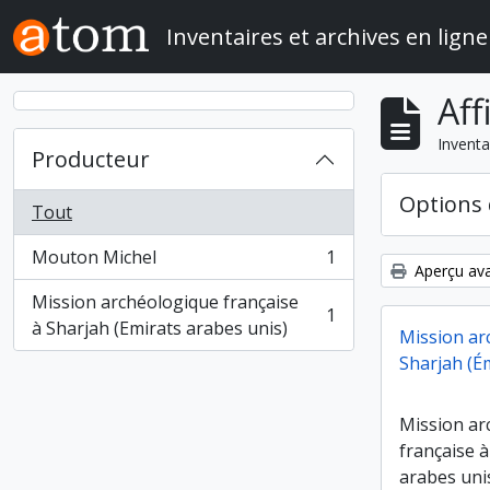
Skip to main content
Inventaires et archives en ligne
Aff
Inventa
Producteur
Options 
Tout
Mouton Michel
1
, 1 résultats
Aperçu ava
Mission archéologique française
1
, 1 résultats
à Sharjah (Emirats arabes unis)
Mission ar
Sharjah (É
Mission ar
française à
arabes uni