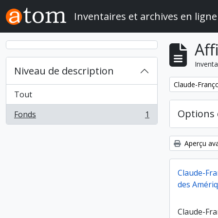
Skip to main content
Inventaires et archives en ligne
Aff
Inventa
Niveau de description
Remove filter:
Claude-Franço
Tout
Options 
Fonds
1
, 1 résultats
Aperçu ava
Claude-Fra
des Améri
Claude-Fra