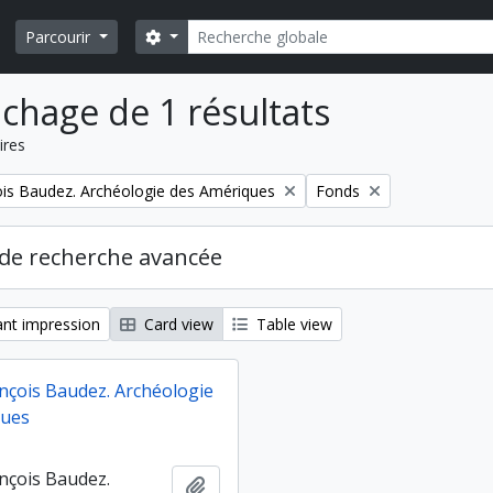
Rechercher
Search options
Parcourir
ichage de 1 résultats
ires
Remove filter:
is Baudez. Archéologie des Amériques
Fonds
de recherche avancée
nt impression
Card view
Table view
nçois Baudez. Archéologie
ques
nçois Baudez.
Ajouter au presse-papier