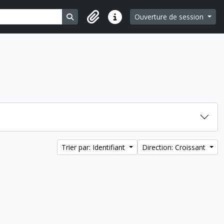
Search in browse page
Ouverture de session
Liens rapides
Trier par: Identifiant
Direction: Croissant