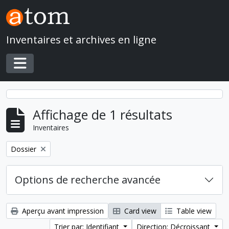
Skip to main content
Inventaires et archives en ligne
Toggle navigation
Affichage de 1 résultats
Inventaires
Remove filter:
Dossier
Options de recherche avancée
Aperçu avant impression
Card view
Table view
Trier par: Identifiant
Direction: Décroissant