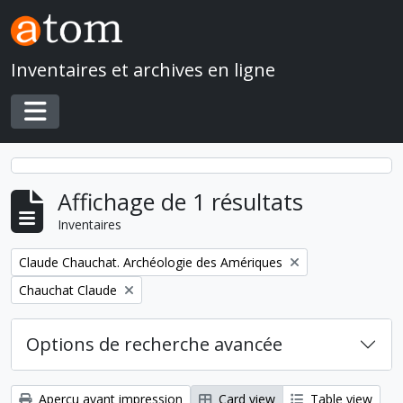
Skip to main content
Inventaires et archives en ligne
Toggle navigation
Affichage de 1 résultats
Inventaires
Remove filter:
Claude Chauchat. Archéologie des Amériques
Remove filter:
Chauchat Claude
Options de recherche avancée
Aperçu avant impression
Card view
Table view