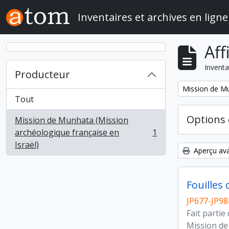
Skip to main content
Inventaires et archives en ligne
Aff
Inventa
Producteur
Remove filter:
Mission de Mu
Tout
Options 
Mission de Munhata (Mission
archéologique française en
1
, 1 résultats
Israël)
Aperçu ava
Fouilles
JP677-JP98
Fait partie
Mission de