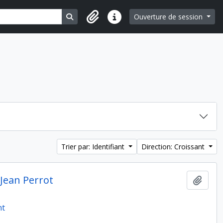
Search in browse page
Ouverture de session
Liens rapides
Trier par: Identifiant
Direction: Croissant
 Jean Perrot
Ajout
nt