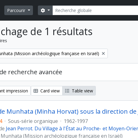
Rechercher
Search options
Parcourir
ichage de 1 résultats
ires
nhata (Mission archéologique française en Israël)
de recherche avancée
nt impression
Card view
Table view
 de Munhata (Minha Horvat) sous la direction de
4
·
Sous-série organique
·
1962-1997
 de
Jean Perrot. Du Village à l'État au Proche- et Moyen-Orie
 Munhata (Mission archéologique française en Israël)