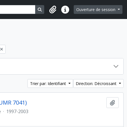
Search in browse page
Ouverture de session
Liens rapides
Trier par: Identifiant
Direction: Décroissant
 (UMR 7041)
Ajout
e
·
1997-2003