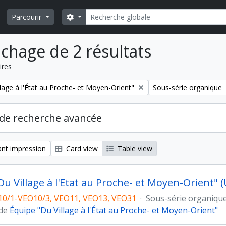
Rechercher
Search options
Parcourir
ichage de 2 résultats
ires
Remove filter:
lage à l'État au Proche- et Moyen-Orient"
Sous-série organique
de recherche avancée
nt impression
Card view
Table view
Du Village à l'Etat au Proche- et Moyen-Orient"
10/1-VEO10/3, VEO11, VEO13, VEO31
·
Sous-série organiqu
 de
Équipe "Du Village à l'État au Proche- et Moyen-Orient"