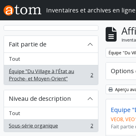
Skip to main content
Inventaires et archives en ligne
Aff
Inventa
Fait partie de
Remove filter:
Équipe "Du Vil
Tout
Options 
Équipe "Du Village à l'État au
2
, 2 résultats
Proche- et Moyen-Orient"
Aperçu ava
Niveau de description
Equipe "
Tout
VEO8, VEO
Sous-série organique
2
Fait partie
, 2 résultats