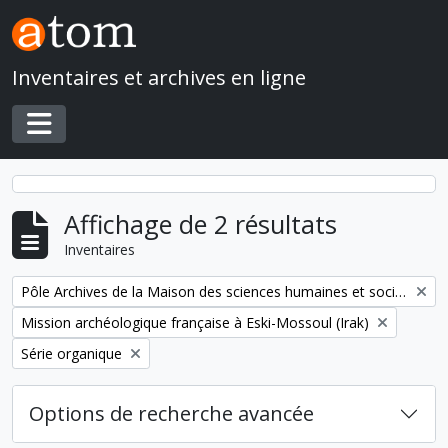
Skip to main content
Inventaires et archives en ligne
Toggle navigation
Affichage de 2 résultats
Inventaires
Remove filter:
Pôle Archives de la Maison des sciences humaines et sociales Mondes
Remove filter:
Mission archéologique française à Eski-Mossoul (Irak)
Remove filter:
Série organique
Options de recherche avancée