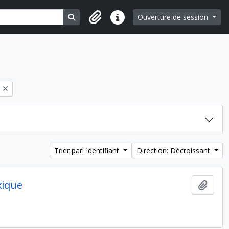
Search in browse page
Ouverture de session
Liens rapides
Trier par: Identifiant
Direction: Décroissant
xique
Ajout