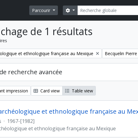
Rechercher
Search options
Parcourir
ichage de 1 résultats
ires
Remove filter:
ologique et ethnologique française au Mexique
Becquelin Pierre
de recherche avancée
nt impression
Card view
Table view
archéologique et ethnologique française au Me
s
·
1967-[1982]
chéologique et ethnologique française au Mexique