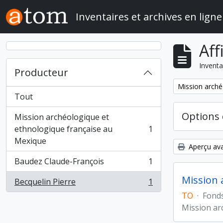
Skip to main content
Inventaires et archives en ligne
Aff
Inventa
Producteur
Remove filter:
Mission arché
Tout
Options 
Mission archéologique et
ethnologique française au
1
, 1 résultats
Mexique
Aperçu ava
Baudez Claude-François
1
, 1 résultats
Mission 
Becquelin Pierre
1
, 1 résultats
TO
·
Fond
Mission ar