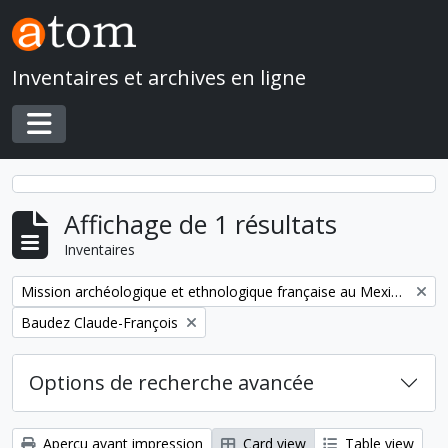
Skip to main content
Inventaires et archives en ligne
Toggle navigation
Affichage de 1 résultats
Inventaires
Remove filter:
Mission archéologique et ethnologique française au Mexique
Remove filter:
Baudez Claude-François
Options de recherche avancée
Aperçu avant impression
Card view
Table view