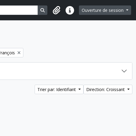
Search in browse page
Ouverture de session
Liens rapides
rançois
Trier par: Identifiant
Direction: Croissant