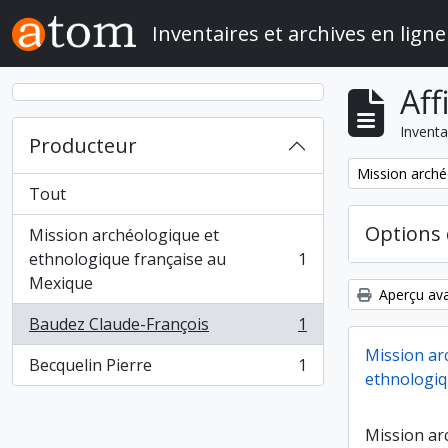
Skip to main content
Inventaires et archives en ligne
Aff
Inventa
Producteur
Remove filter:
Mission arché
Tout
Options 
Mission archéologique et
ethnologique française au
1
, 1 résultats
Mexique
Aperçu ava
Baudez Claude-François
1
, 1 résultats
Mission ar
Becquelin Pierre
1
, 1 résultats
ethnologiq
Mission ar