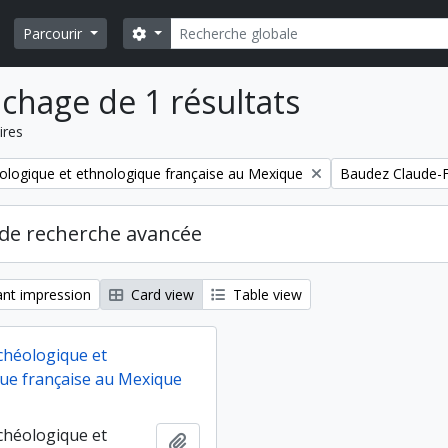
Rechercher
Search options
Parcourir
ichage de 1 résultats
ires
Remove filter:
ologique et ethnologique française au Mexique
Baudez Claude-F
de recherche avancée
nt impression
Card view
Table view
chéologique et
ue française au Mexique
chéologique et
Ajouter au presse-papier