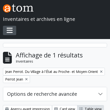
Skip to main content
Inventaires et archives en ligne
Toggle navigation
Affichage de 1 résultats
Inventaires
Remove filter:
Jean Perrot. Du Village à l'État au Proche- et Moyen-Orient
Remove filter:
Perrot Jean
Options de recherche avancée
Aperçu avant impression
Card view
Table view