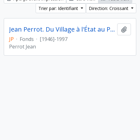
Trier par: Identifiant
Direction: Croissant
Jean Perrot. Du Village à l'État au Proche- et Moyen-Orient
Ajout
JP
·
Fonds
·
[1946]-1997
Perrot Jean