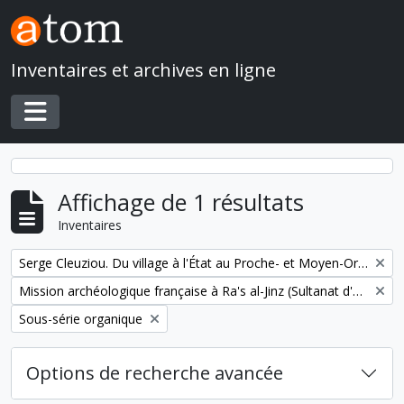
Skip to main content
Inventaires et archives en ligne
Toggle navigation
Affichage de 1 résultats
Inventaires
Remove filter:
Serge Cleuziou. Du village à l'État au Proche- et Moyen-Orient
Remove filter:
Mission archéologique française à Ra's al-Jinz (Sultanat d'Oman)
Remove filter:
Sous-série organique
Options de recherche avancée