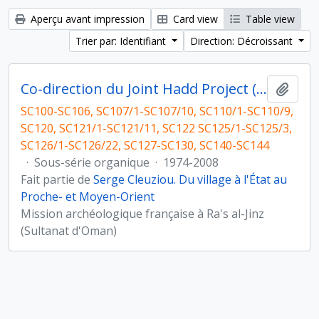
Aperçu avant impression
Card view
Table view
Trier par: Identifiant
Direction: Décroissant
Co-direction du Joint Hadd Project (JHP), Sultanat d'Oman
Ajout
SC100-SC106, SC107/1-SC107/10, SC110/1-SC110/9,
SC120, SC121/1-SC121/11, SC122 SC125/1-SC125/3,
SC126/1-SC126/22, SC127-SC130, SC140-SC144
·
Sous-série organique
·
1974-2008
Fait partie de
Serge Cleuziou. Du village à l'État au
Proche- et Moyen-Orient
Mission archéologique française à Ra's al-Jinz
(Sultanat d'Oman)