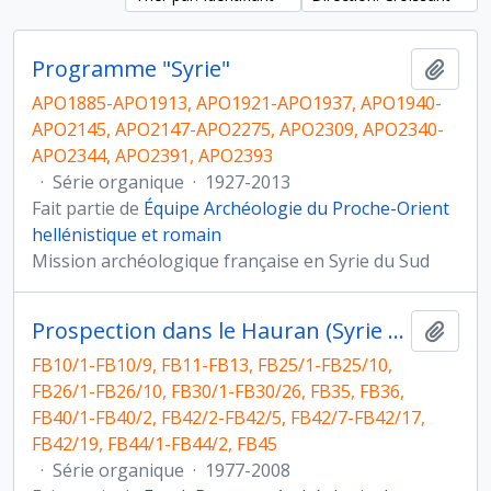
Programme "Syrie"
Ajout
APO1885-APO1913, APO1921-APO1937, APO1940-
APO2145, APO2147-APO2275, APO2309, APO2340-
APO2344, APO2391, APO2393
·
Série organique
·
1927-2013
Fait partie de
Équipe Archéologie du Proche-Orient
hellénistique et romain
Mission archéologique française en Syrie du Sud
Prospection dans le Hauran (Syrie du Sud et Jordanie)
Ajout
FB10/1-FB10/9, FB11-FB13, FB25/1-FB25/10,
FB26/1-FB26/10, FB30/1-FB30/26, FB35, FB36,
FB40/1-FB40/2, FB42/2-FB42/5, FB42/7-FB42/17,
FB42/19, FB44/1-FB44/2, FB45
·
Série organique
·
1977-2008