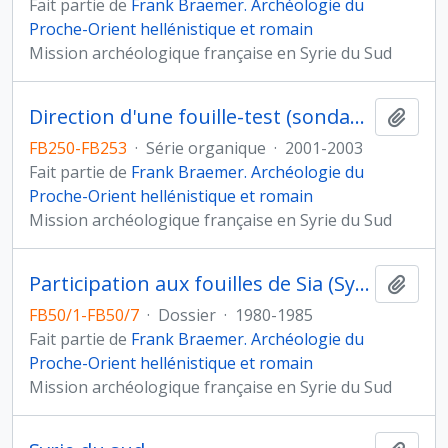
Fait partie de
Frank Braemer. Archéologie du
Proche-Orient hellénistique et romain
Mission archéologique française en Syrie du Sud
Direction d'une fouille-test (sondage profond) du rempart de Bosra
Ajout
FB250-FB253
·
Série organique
·
2001-2003
Fait partie de
Frank Braemer. Archéologie du
Proche-Orient hellénistique et romain
Mission archéologique française en Syrie du Sud
Participation aux fouilles de Sia (Syrie)
Ajout
FB50/1-FB50/7
·
Dossier
·
1980-1985
Fait partie de
Frank Braemer. Archéologie du
Proche-Orient hellénistique et romain
Mission archéologique française en Syrie du Sud