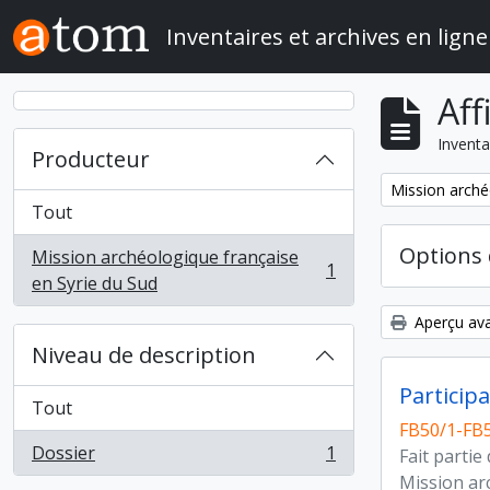
Skip to main content
Inventaires et archives en ligne
Aff
Inventa
Producteur
Remove filter:
Mission arché
Tout
Options 
Mission archéologique française
1
, 1 résultats
en Syrie du Sud
Aperçu ava
Niveau de description
Participa
Tout
FB50/1-FB
Dossier
1
Fait partie
, 1 résultats
Mission ar