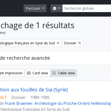
Rechercher
Search options
Parcourir
ichage de 1 résultats
ires
Remove filter:
ologique française en Syrie du Sud
Dossier
de recherche avancée
nt impression
Card view
Table view
tion aux fouilles de Sia (Syrie)
50/7
·
Dossier
·
1980-1985
 de
Frank Braemer. Archéologie du Proche-Orient hellénistiq
chéologique française en Syrie du Sud