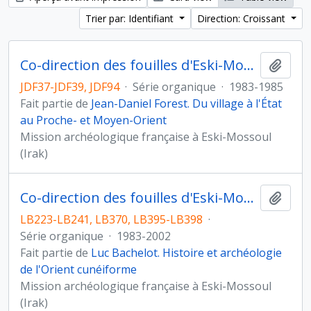
Trier par: Identifiant
Direction: Croissant
Co-direction des fouilles d'Eski-Mossoul (Irak)
Ajout
JDF37-JDF39, JDF94
·
Série organique
·
1983-1985
Fait partie de
Jean-Daniel Forest. Du village à l'État
au Proche- et Moyen-Orient
Mission archéologique française à Eski-Mossoul
(Irak)
Co-direction des fouilles d'Eski-Mossoul (Irak)
Ajout
LB223-LB241, LB370, LB395-LB398
·
Série organique
·
1983-2002
Fait partie de
Luc Bachelot. Histoire et archéologie
de l'Orient cunéiforme
Mission archéologique française à Eski-Mossoul
(Irak)