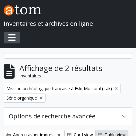
Skip to main content
Inventaires et archives en ligne
Toggle navigation
Affichage de 2 résultats
Inventaires
Remove filter:
Mission archéologique française à Eski-Mossoul (Irak)
Remove filter:
Série organique
Options de recherche avancée
Aperçu avant impression
Card view
Table view