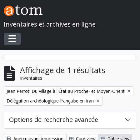
Skip to main content
Inventaires et archives en ligne
Toggle navigation
Affichage de 1 résultats
Inventaires
Remove filter:
Jean Perrot. Du Village à l'État au Proche- et Moyen-Orient
Remove filter:
Délégation archéologique française en Iran
Options de recherche avancée
Aperçu avant impression
Card view
Table view