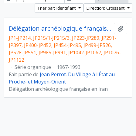
Trier par: Identifiant
Direction: Croissant
Délégation archéologique française en Iran
Ajout
JP1-JP214, JP215/1-JP215/3, JP223-JP289, JP291-
JP397, JP400-JP452, JP454-JP495, JP499-JP526,
JP528-JP551, JP985-JP991, JP1042-JP1067, JP1076-
JP1122
·
Série organique
·
1967-1993
Fait partie de
Jean Perrot. Du Village à l'État au
Proche- et Moyen-Orient
Délégation archéologique française en Iran