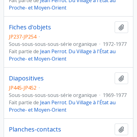
Fait partie de
Jean Perrot. Du Village à l'État au
Proche- et Moyen-Orient
Fiches d'objets
Ajout
JP237-JP254
·
Sous-sous-sous-sous-série organique
·
1972-1977
Fait partie de
Jean Perrot. Du Village à l'État au
Proche- et Moyen-Orient
Diapositives
Ajout
JP445-JP452
·
Sous-sous-sous-sous-série organique
·
1969-1977
Fait partie de
Jean Perrot. Du Village à l'État au
Proche- et Moyen-Orient
Planches-contacts
Ajout