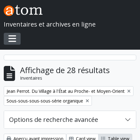
Skip to main content
Inventaires et archives en ligne
Toggle navigation
Affichage de 28 résultats
Inventaires
Remove filter:
Jean Perrot. Du Village à l'État au Proche- et Moyen-Orient
Remove filter:
Sous-sous-sous-sous-série organique
Options de recherche avancée
Aperçu avant impression
Card view
Table view