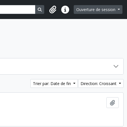
Search in browse page
Ouverture de session
Liens rapides
Trier par: Date de fin
Direction: Croissant
Ajout