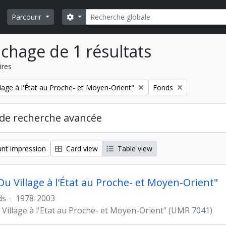
Rechercher
Search options
Parcourir
ichage de 1 résultats
ires
Remove filter:
lage à l'État au Proche- et Moyen-Orient"
Fonds
de recherche avancée
nt impression
Card view
Table view
Du Village à l'État au Proche- et Moyen-Orient"
ds
·
1978-2003
 Village à l'Etat au Proche- et Moyen-Orient" (UMR 7041)