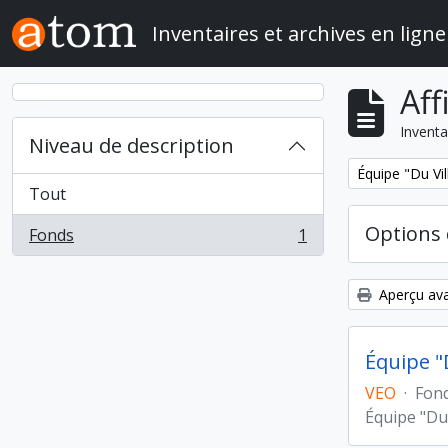
Skip to main content
Inventaires et archives en ligne
Aff
Inventa
Niveau de description
Remove filter:
Équipe "Du Vil
Tout
Options 
Fonds
1
, 1 résultats
Aperçu ava
Équipe "
VEO
·
Fon
Équipe "Du