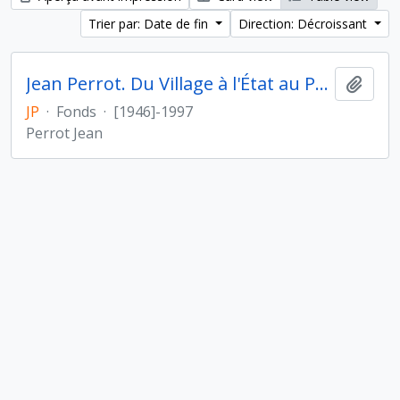
Trier par: Date de fin
Direction: Décroissant
Jean Perrot. Du Village à l'État au Proche- et Moyen-Orient
Ajout
JP
·
Fonds
·
[1946]-1997
Perrot Jean