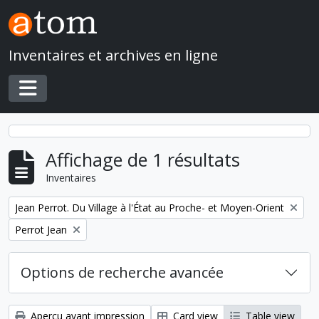
Skip to main content
Inventaires et archives en ligne
Toggle navigation
Affichage de 1 résultats
Inventaires
Remove filter:
Jean Perrot. Du Village à l'État au Proche- et Moyen-Orient
Remove filter:
Perrot Jean
Options de recherche avancée
Aperçu avant impression
Card view
Table view