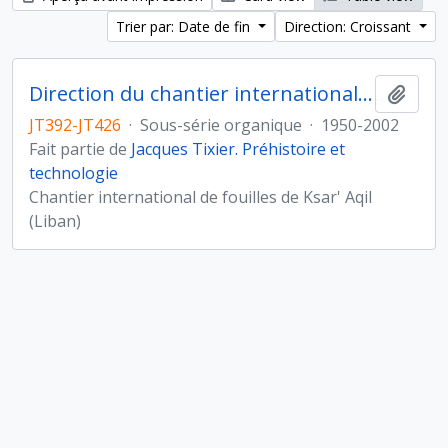
Trier par: Date de fin
Direction: Croissant
Direction du chantier international de fouilles de Ksar'Aqil (Liban)
Ajout
JT392-JT426
·
Sous-série organique
·
1950-2002
Fait partie de
Jacques Tixier. Préhistoire et
technologie
Chantier international de fouilles de Ksar' Aqil
(Liban)