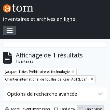
Skip to main content
Inventaires et archives en ligne
Toggle navigation
Affichage de 1 résultats
Inventaires
Remove filter:
Jacques Tixier. Préhistoire et technologie
Remove filter:
Chantier international de fouilles de Ksar' Aqil (Liban)
Options de recherche avancée
Aperçu avant impression
Card view
Table view