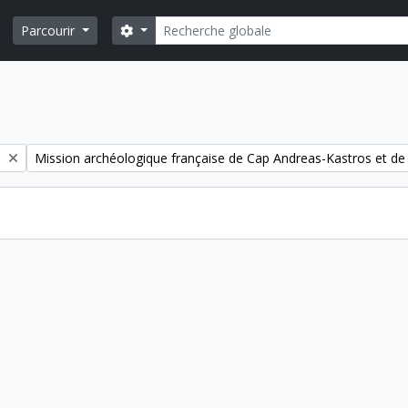
Rechercher
Search options
Parcourir
Remove filter:
)
Mission archéologique française de Cap Andreas-Kastros et de K