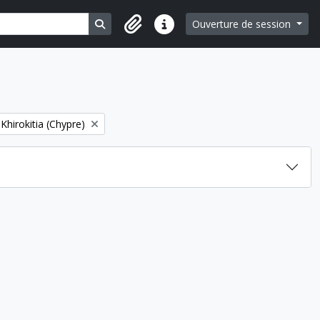
Search in browse page
Ouverture de session
Liens rapides
hirokitia (Chypre)