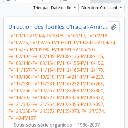
Trier par: Date de fin
Direction: Croissant
Direction des fouilles d'Iraq al-Amir et co-direction des fouilles franco-jordaniennes de Khirbet edh-Dharih (ministère des Affaires étrangères et université du Yarmouk)
Ajout
FV100/1-FV100/4, FV101/5-FV101/17, FV102/18-
FV102/25, FV103/26-FV103/41, FV104/42-FV104/74,
FV105/75-FV105/90, FV106/91-FV106/103,
FV107/104-FV107/135, FV108/136-FV108/145,
FV109/146-FV109/154, FV110/155-FV110/156,
FV111/157-FV111/164, FV112/165-FV112/179,
FV113/180-FV113/210, FV114/211-FV114/229,
FV115/230-FV115/231, FV116/232-FV116/265,
FV117/266-FV117/267, FV118/268-FV118/301,
FV119/302-FV119/327, FV120/328-FV120/332,
FV121/333-FV121/354, FV122/355-FV122/357,
FV124/358-FV124/372, FV125/373, FV127/374,
FV140-FV167
·
Sous-sous-série organique
·
1980-2007