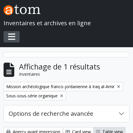
Skip to main content
Inventaires et archives en ligne
Toggle navigation
Affichage de 1 résultats
Inventaires
Remove filter:
Mission archéologique franco-jordanienne à Iraq al-Amir
Remove filter:
Sous-sous-série organique
Options de recherche avancée
Aperçu avant impression
Card view
Table view