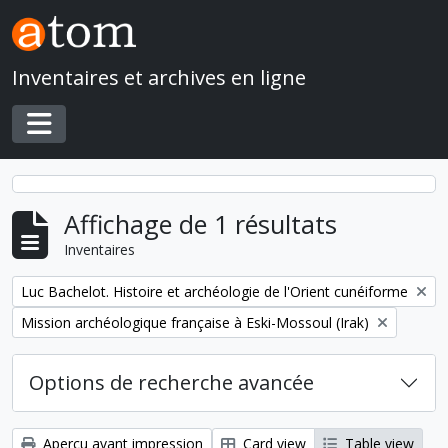
Skip to main content
Inventaires et archives en ligne
Toggle navigation
Affichage de 1 résultats
Inventaires
Remove filter:
Luc Bachelot. Histoire et archéologie de l'Orient cunéiforme
Remove filter:
Mission archéologique française à Eski-Mossoul (Irak)
Options de recherche avancée
Aperçu avant impression
Card view
Table view