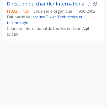
Direction du chantier international de fouilles de Ksar'Aqil (Liban)
Ajout
JT392-JT426
·
Sous-série organique
·
1950-2002
Fait partie de
Jacques Tixier. Préhistoire et
technologie
Chantier international de fouilles de Ksar' Aqil
(Liban)