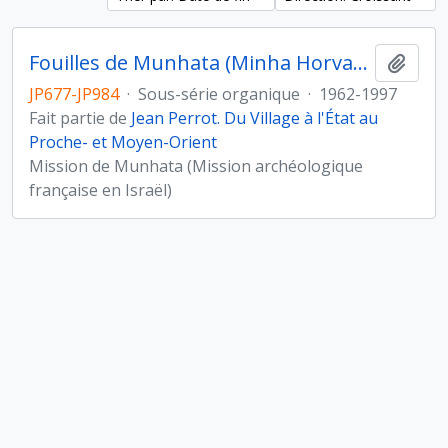
Fouilles de Munhata (Minha Horvat) sous la direction de Jean Perrot
Ajout
JP677-JP984
·
Sous-série organique
·
1962-1997
Fait partie de
Jean Perrot. Du Village à l'État au
Proche- et Moyen-Orient
Mission de Munhata (Mission archéologique
française en Israël)