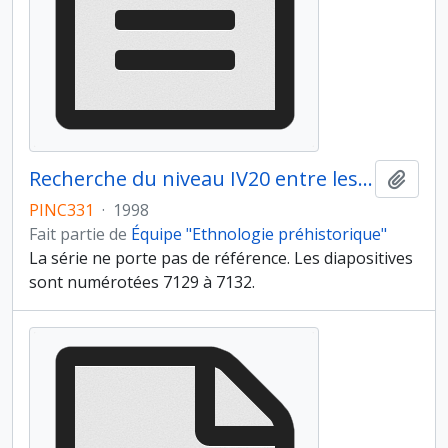
Recherche du niveau IV20 entre les sections 45 ou 46
Ajout
PINC331
·
1998
Fait partie de
Équipe "Ethnologie préhistorique"
La série ne porte pas de référence. Les diapositives
sont numérotées 7129 à 7132.