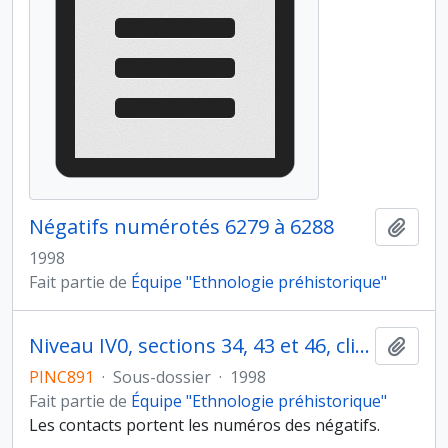
Négatifs numérotés 6279 à 6288
Ajout
1998
Fait partie de
Équipe "Ethnologie préhistorique"
Niveau IV0, sections 34, 43 et 46, clichés des mètres carrés (fiches 3015-3063).
Ajout
PINC891
·
Sous-dossier
·
1998
Fait partie de
Équipe "Ethnologie préhistorique"
Les contacts portent les numéros des négatifs.