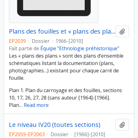
Plans des fouilles et « plans des plans »
Ajout
EP2039
·
Dossier
·
1966-[2010]
Fait partie de
Équipe "Ethnologie préhistorique"
Les « plans des plans » sont des plans d’ensemble
schématiques listant la documentation (plans,
photographies…) existant pour chaque carré de
fouille.
Plan 1. Plan du carroyage et des fouilles, sections
10, 17, 26, 27, 28 (sans auteur [1964]-[1966].
Plan
…
Read more
Le niveau IV20 (toutes sections)
Ajout
EP2059-EP2063
·
Dossier
·
[1966]-[2010]