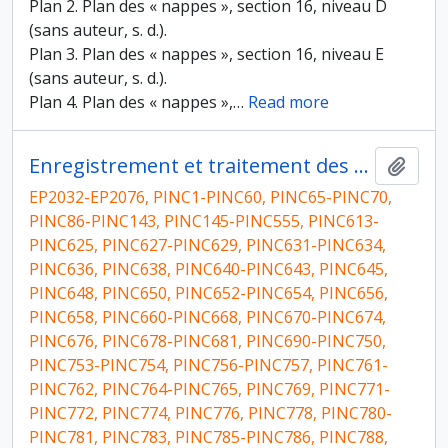
Plan 2. Plan des « nappes », section 16, niveau D
(sans auteur, s. d.).
Plan 3. Plan des « nappes », section 16, niveau E
(sans auteur, s. d.).
Plan 4. Plan des « nappes »,
…
Read more
Enregistrement et traitement des données de terrain
Ajout
EP2032-EP2076, PINC1-PINC60, PINC65-PINC70,
PINC86-PINC143, PINC145-PINC555, PINC613-
PINC625, PINC627-PINC629, PINC631-PINC634,
PINC636, PINC638, PINC640-PINC643, PINC645,
PINC648, PINC650, PINC652-PINC654, PINC656,
PINC658, PINC660-PINC668, PINC670-PINC674,
PINC676, PINC678-PINC681, PINC690-PINC750,
PINC753-PINC754, PINC756-PINC757, PINC761-
PINC762, PINC764-PINC765, PINC769, PINC771-
PINC772, PINC774, PINC776, PINC778, PINC780-
PINC781, PINC783, PINC785-PINC786, PINC788,