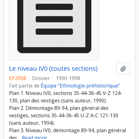
Le niveau IV0 (toutes sections)
Ajout
EP2058
·
Dossier
·
1990-1998
Fait partie de
Équipe "Ethnologie préhistorique"
Plan 1. Niveau IV0, sections 35-44-36-45 V-Z 124-
130, plan des vestiges (sans auteur, 1990).
Plan 2. Démontage 89-94, plan général des
vestiges, sections 35-44-36-45 U-Z A-C 121-130
(sans auteur, 1994).
Plan 3. Niveau IV0, démontage 89-94, plan général
des
…
Read more