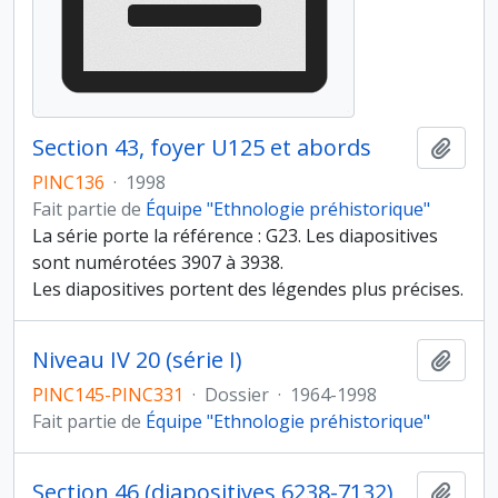
Section 43, foyer U125 et abords
Ajout
PINC136
·
1998
Fait partie de
Équipe "Ethnologie préhistorique"
La série porte la référence : G23. Les diapositives
sont numérotées 3907 à 3938.
Les diapositives portent des légendes plus précises.
Niveau IV 20 (série I)
Ajout
PINC145-PINC331
·
Dossier
·
1964-1998
Fait partie de
Équipe "Ethnologie préhistorique"
Section 46 (diapositives 6238-7132)
Ajout