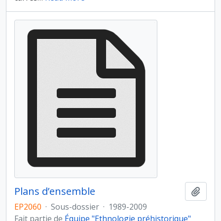
Plans d’ensemble
Ajout
EP2060
·
Sous-dossier
·
1989-2009
Fait partie de
Équipe "Ethnologie préhistorique"