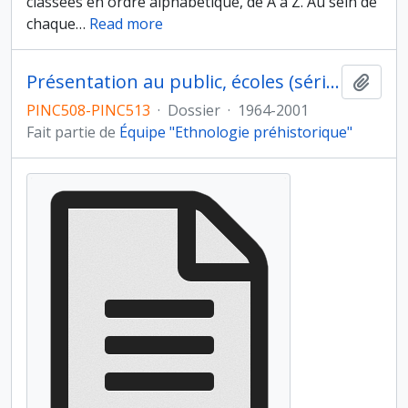
classées en ordre alphabétique, de A à Z. Au sein de
chaque
…
Read more
Présentation au public, écoles (série X)
Ajout
PINC508-PINC513
·
Dossier
·
1964-2001
Fait partie de
Équipe "Ethnologie préhistorique"