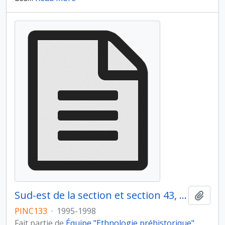
Sud-est de la section et section 43, foyer TU 129-130 et abords
Ajout
PINC133
·
1995-1998
Fait partie de
Équipe "Ethnologie préhistorique"