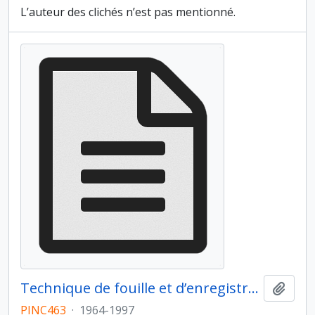
L’auteur des clichés n’est pas mentionné.
Technique de fouille et d’enregistrement
Ajout
PINC463
·
1964-1997