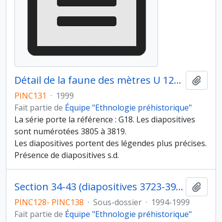
Détail de la faune des mètres U 125-126, TU 129 et du carré V129
Ajout
PINC131
·
1999
Fait partie de
Équipe "Ethnologie préhistorique"
La série porte la référence : G18. Les diapositives
sont numérotées 3805 à 3819.
Les diapositives portent des légendes plus précises.
Présence de diapositives s.d.
Section 34-43 (diapositives 3723-3978).
Ajout
PINC128- PINC138
·
Sous-dossier
·
1994-1999
Fait partie de
Équipe "Ethnologie préhistorique"