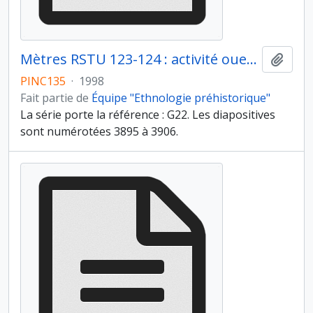
Mètres RSTU 123-124 : activité ouest du foyer
Ajout
PINC135
·
1998
Fait partie de
Équipe "Ethnologie préhistorique"
La série porte la référence : G22. Les diapositives
sont numérotées 3895 à 3906.