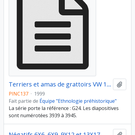
Terriers et amas de grattoirs VW 124
Ajout
PINC137
·
1999
Fait partie de
Équipe "Ethnologie préhistorique"
La série porte la référence : G24. Les diapositives
sont numérotées 3939 à 3945.
Négatifs 6X6, 6X9, 9X12 et 13X17
Ajout