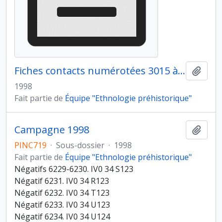
Fiches contacts numérotées 3015 à 3039
Ajout
1998
Fait partie de
Équipe "Ethnologie préhistorique"
Campagne 1998
Ajout
PINC719
·
Sous-dossier
·
1998
Fait partie de
Équipe "Ethnologie préhistorique"
Négatifs 6229-6230. IV0 34 S123
Négatif 6231. IV0 34 R123
Négatif 6232. IV0 34 T123
Négatif 6233. IV0 34 U123
Négatif 6234. IV0 34 U124