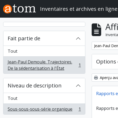
Skip to main content
Inventaires et archives en ligne
Aff
Inventa
Fait partie de
Remove filter:
Jean-Paul Demo
Tout
Options 
Jean-Paul Demoule. Trajectoires.
1
, 1 résultats
De la sédentarisation à l'État
Aperçu ava
Niveau de description
Rapports e
Tout
Rapports e
Sous-sous-sous-série organique
1
, 1 résultats