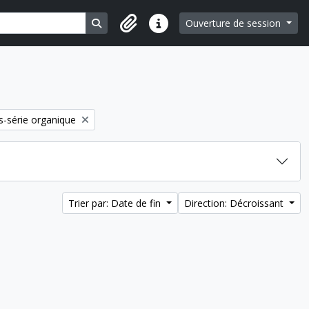
Search in browse page
Ouverture de session
Liens rapides
-série organique
Trier par: Date de fin
Direction: Décroissant