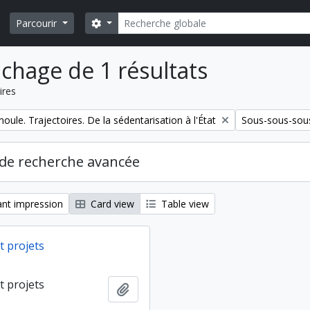
Rechercher
Search options
Parcourir
ichage de 1 résultats
ires
Remove filter:
ule. Trajectoires. De la sédentarisation à l'État
Sous-sous-sous
de recherche avancée
nt impression
Card view
Table view
t projets
t projets
Ajouter au presse-papier