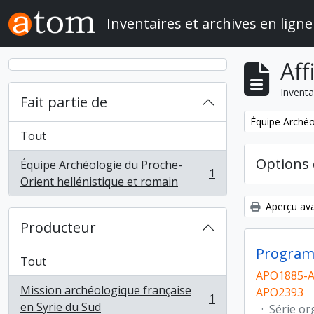
Skip to main content
Inventaires et archives en ligne
Aff
Inventa
Fait partie de
Remove filter:
Équipe Archéo
Tout
Options 
Équipe Archéologie du Proche-
1
, 1 résultats
Orient hellénistique et romain
Aperçu ava
Producteur
Program
Tout
APO1885-A
Mission archéologique française
APO2393
1
, 1 résultats
en Syrie du Sud
·
Série or