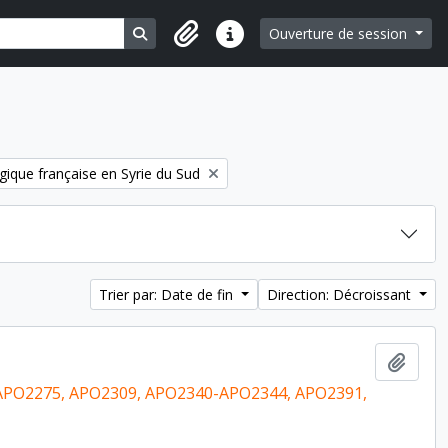
Search in browse page
Ouverture de session
Liens rapides
gique française en Syrie du Sud
Trier par: Date de fin
Direction: Décroissant
Ajout
PO2275, APO2309, APO2340-APO2344, APO2391,