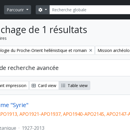
Rechercher
Search options
Parcourir
ichage de 1 résultats
ires
Remove filter:
logie du Proche-Orient hellénistique et romain
Mission archéolo
de recherche avancée
nt impression
Card view
Table view
me "Syrie"
PO1913, APO1921-APO1937, APO1940-APO2145, APO2147-A
ganique
·
1927-2013