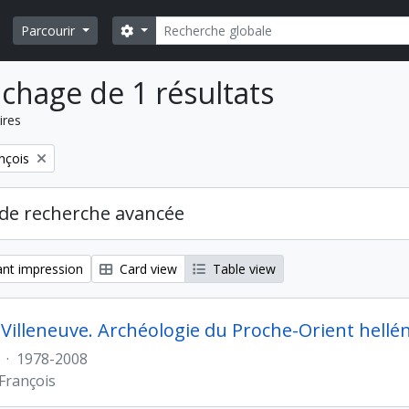
Rechercher
Search options
Parcourir
ichage de 1 résultats
ires
nçois
de recherche avancée
nt impression
Card view
Table view
 Villeneuve. Archéologie du Proche-Orient hellé
·
1978-2008
 François