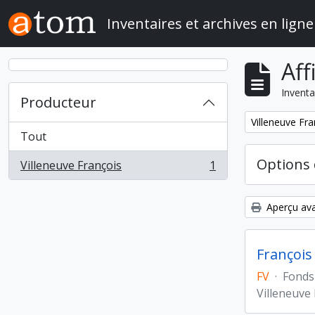
Skip to main content
Inventaires et archives en ligne
Aff
Inventa
Producteur
Remove filter:
Villeneuve Fra
Tout
Options 
Villeneuve François
1
, 1 résultats
Aperçu ava
François
FV
·
Fonds
Villeneuve