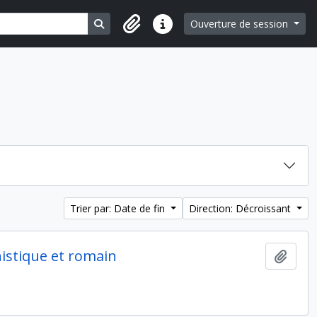
Search in browse page
Ouverture de session
Liens rapides
Trier par: Date de fin
Direction: Décroissant
nistique et romain
Ajout