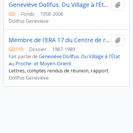
Geneviève Dollfus. Du Village à l'État au Proche- et Moyen-Orient
Ajout
GD
·
Fonds
·
1958-2006
Dollfus Geneviève
Membre de l'ERA 17 du Centre de recherches archéologiques (CNRS)
Ajout
GD110
·
Dossier
·
1987-1989
Fait partie de
Geneviève Dollfus. Du Village à l'État
au Proche- et Moyen-Orient
Lettres, comptes rendus de réunion, rapport.
Dollfus Geneviève