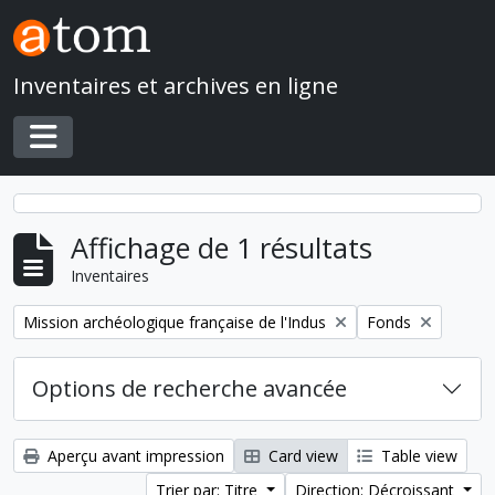
Skip to main content
Inventaires et archives en ligne
Toggle navigation
Affichage de 1 résultats
Inventaires
Remove filter:
Remove filter:
Mission archéologique française de l'Indus
Fonds
Options de recherche avancée
Aperçu avant impression
Card view
Table view
Trier par: Titre
Direction: Décroissant