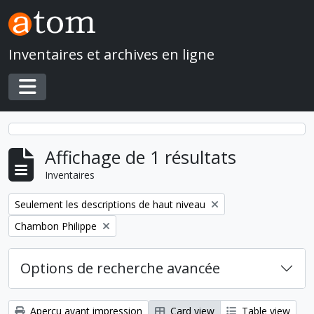
Skip to main content
Inventaires et archives en ligne
Toggle navigation
Affichage de 1 résultats
Inventaires
Remove filter:
Seulement les descriptions de haut niveau
Remove filter:
Chambon Philippe
Options de recherche avancée
Aperçu avant impression
Card view
Table view