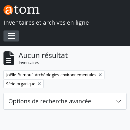
Skip to main content
Inventaires et archives en ligne
Toggle navigation
Aucun résultat
Inventaires
Remove filter:
Joëlle Burnouf. Archéologies environnementales
Remove filter:
Série organique
Options de recherche avancée