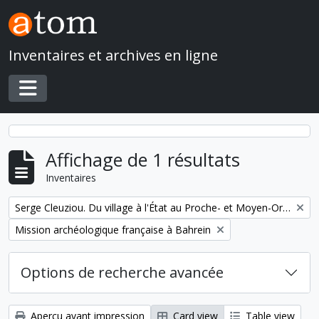
Skip to main content
Inventaires et archives en ligne
Toggle navigation
Affichage de 1 résultats
Inventaires
Remove filter:
Serge Cleuziou. Du village à l'État au Proche- et Moyen-Orient
Remove filter:
Mission archéologique française à Bahrein
Options de recherche avancée
Aperçu avant impression
Card view
Table view