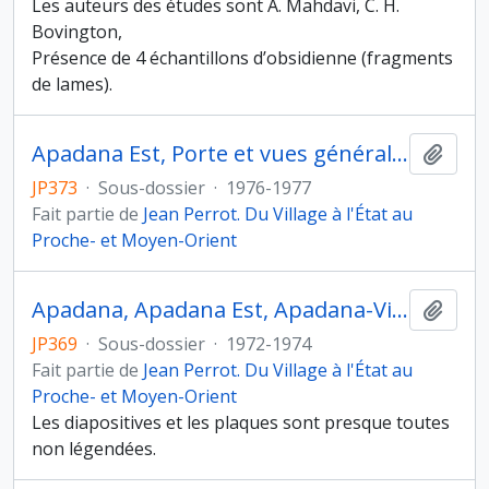
Les auteurs des études sont A. Mahdavi, C. H.
Bovington,
Présence de 4 échantillons d’obsidienne (fragments
de lames).
Apadana Est, Porte et vues générales de l'habitat
Ajout
JP373
·
Sous-dossier
·
1976-1977
Fait partie de
Jean Perrot. Du Village à l'État au
Proche- et Moyen-Orient
Apadana, Apadana Est, Apadana-Ville Royale, vues de terrain
Ajout
JP369
·
Sous-dossier
·
1972-1974
Fait partie de
Jean Perrot. Du Village à l'État au
Proche- et Moyen-Orient
Les diapositives et les plaques sont presque toutes
non légendées.