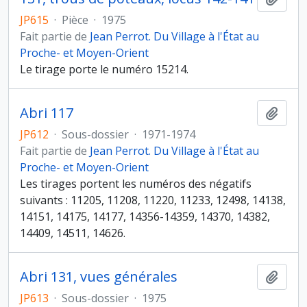
JP615
·
Pièce
·
1975
Fait partie de
Jean Perrot. Du Village à l'État au
Proche- et Moyen-Orient
Le tirage porte le numéro 15214.
Abri 117
Ajout
JP612
·
Sous-dossier
·
1971-1974
Fait partie de
Jean Perrot. Du Village à l'État au
Proche- et Moyen-Orient
Les tirages portent les numéros des négatifs
suivants : 11205, 11208, 11220, 11233, 12498, 14138,
14151, 14175, 14177, 14356-14359, 14370, 14382,
14409, 14511, 14626.
Abri 131, vues générales
Ajout
JP613
·
Sous-dossier
·
1975