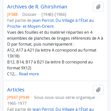
Archives de R. Ghirshman
Ajout
JP388
·
Dossier
·
[1946]-[1966]
Fait partie de
Jean Perrot. Du Village à l'État au
Proche- et Moyen-Orient
Vues des fouilles et du matériel réparties en 4
ensembles de planches de tirages référencés de A à
D par format, puis numériquement :
A12, A17 à A21 (la lettre A correspond au format
13X18)
B12, B14, B17 à B21 (la lettre B correspond au
format 9X12)
C12,
…
Read more
Articles
Ajout
JP947-JP949
·
Sous-sous-sous-série organique
·
1965-1977
Fait partie de
Jean Perrot. Du Village à l'État au