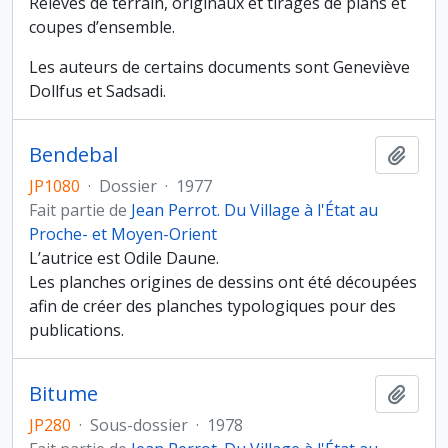
Relevés de terrain, originaux et tirages de plans et
coupes d’ensemble.
Les auteurs de certains documents sont Geneviève
Dollfus et Sadsadi.
Bendebal
Ajout
JP1080
·
Dossier
·
1977
Fait partie de
Jean Perrot. Du Village à l'État au
Proche- et Moyen-Orient
L’autrice est Odile Daune.
Les planches origines de dessins ont été découpées
afin de créer des planches typologiques pour des
publications.
Bitume
Ajout
JP280
·
Sous-dossier
·
1978