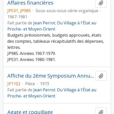
Affaires financières
Ajout
JP531, JP985
·
Sous-sous-sous-série organique
·
1967-1981
Fait partie de
Jean Perrot. Du Village à l'État au
Proche- et Moyen-Orient
Budgets prévisionnels, budgets approuvés, états
des comptes, tableaux récapitulatifs des dépenses,
lettres.
JP985. Années 1967-1979.
JP531. Années 1980-1981.
Affiche du 2ème Symposium Annuel de la Recherche Archéologique en Iran, 1973, Téhéran
Ajout
JP1102
·
Pièce
·
1973
Fait partie de
Jean Perrot. Du Village à l'État au
Proche- et Moyen-Orient
Agate et coquillage
Ajout