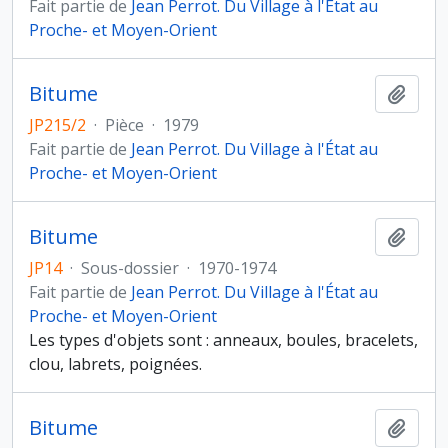
Fait partie de
Jean Perrot. Du Village à l'État au
Proche- et Moyen-Orient
Bitume
Ajout
JP215/2
·
Pièce
·
1979
Fait partie de
Jean Perrot. Du Village à l'État au
Proche- et Moyen-Orient
Bitume
Ajout
JP14
·
Sous-dossier
·
1970-1974
Fait partie de
Jean Perrot. Du Village à l'État au
Proche- et Moyen-Orient
Les types d'objets sont : anneaux, boules, bracelets,
clou, labrets, poignées.
Bitume
Ajout