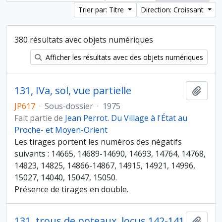
Trier par: Titre
Direction: Croissant
380 résultats avec objets numériques
Afficher les résultats avec des objets numériques
131, IVa, sol, vue partielle
Ajout
JP617
·
Sous-dossier
·
1975
Fait partie de
Jean Perrot. Du Village à l'État au
Proche- et Moyen-Orient
Les tirages portent les numéros des négatifs
suivants : 14665, 14689-14690, 14693, 14764, 14768,
14823, 14825, 14866-14867, 14915, 14921, 14996,
15027, 14040, 15047, 15050.
Présence de tirages en double.
131, trous de poteaux, locus 142-141
Ajout