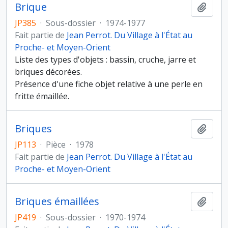
Brique
Ajout
JP385
·
Sous-dossier
·
1974-1977
Fait partie de
Jean Perrot. Du Village à l'État au
Proche- et Moyen-Orient
Liste des types d'objets : bassin, cruche, jarre et
briques décorées.
Présence d'une fiche objet relative à une perle en
fritte émaillée.
Briques
Ajout
JP113
·
Pièce
·
1978
Fait partie de
Jean Perrot. Du Village à l'État au
Proche- et Moyen-Orient
Briques émaillées
Ajout
JP419
·
Sous-dossier
·
1970-1974