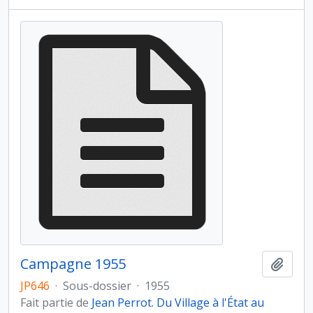
Campagne 1955
Ajout
JP646
·
Sous-dossier
·
1955
Fait partie de
Jean Perrot. Du Village à l'État au