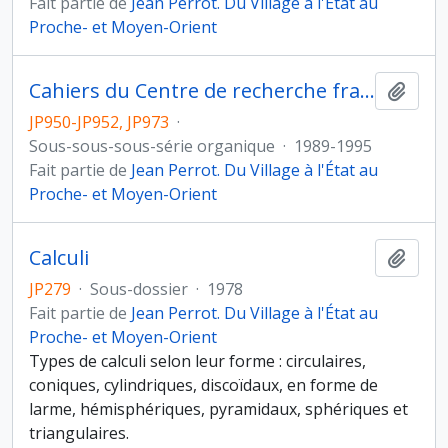
Fait partie de
Jean Perrot. Du Village à l'État au
Proche- et Moyen-Orient
Cahiers du Centre de recherche français à Jérusalem
Ajout
JP950-JP952, JP973
·
Sous-sous-sous-série organique
·
1989-1995
Fait partie de
Jean Perrot. Du Village à l'État au
Proche- et Moyen-Orient
Calculi
Ajout
JP279
·
Sous-dossier
·
1978
Fait partie de
Jean Perrot. Du Village à l'État au
Proche- et Moyen-Orient
Types de calculi selon leur forme : circulaires,
coniques, cylindriques, discoïdaux, en forme de
larme, hémisphériques, pyramidaux, sphériques et
triangulaires.