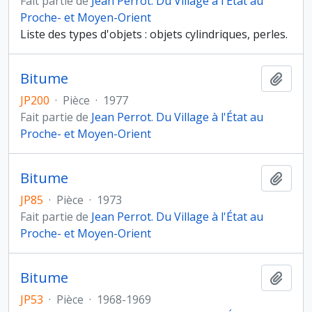
Fait partie de
Jean Perrot. Du Village à l'État au
Proche- et Moyen-Orient
Liste des types d'objets : objets cylindriques, perles.
Bitume
Ajout
JP200
·
Pièce
·
1977
Fait partie de
Jean Perrot. Du Village à l'État au
Proche- et Moyen-Orient
Bitume
Ajout
JP85
·
Pièce
·
1973
Fait partie de
Jean Perrot. Du Village à l'État au
Proche- et Moyen-Orient
Bitume
Ajout
JP53
·
Pièce
·
1968-1969