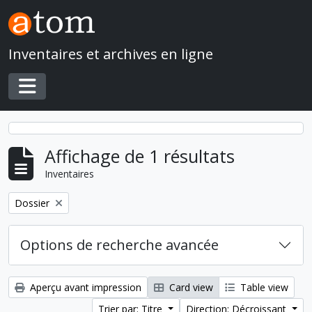
Skip to main content
Inventaires et archives en ligne
Toggle navigation
Affichage de 1 résultats
Inventaires
Remove filter:
Dossier
Options de recherche avancée
Aperçu avant impression
Card view
Table view
Trier par: Titre
Direction: Décroissant