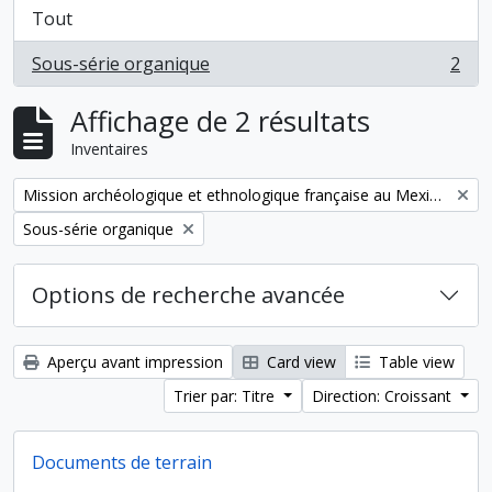
Tout
Sous-série organique
2
, 2 résultats
Affichage de 2 résultats
Inventaires
Remove filter:
Mission archéologique et ethnologique française au Mexique
Remove filter:
Sous-série organique
Options de recherche avancée
Aperçu avant impression
Card view
Table view
Trier par: Titre
Direction: Croissant
Documents de terrain